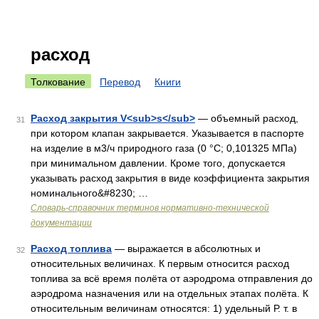
расход
Толкование
Перевод
Книги
Расход закрытия V<sub>s</sub>
— объемный расход,
31
при котором клапан закрывается. Указывается в паспорте
на изделие в м3/ч природного газа (0 °С; 0,101325 МПа)
при минимальном давлении. Кроме того, допускается
указывать расход закрытия в виде коэффициента закрытия
номинального&#8230; …
Словарь-справочник терминов нормативно-технической
документации
Расход топлива
— выражается в абсолютных и
32
относительных величинах. К первым относится расход
топлива за всё время полёта от аэродрома отправления до
аэродрома назначения или на отдельных этапах полёта. К
относительным величинам относятся: 1) удельный Р. т. в